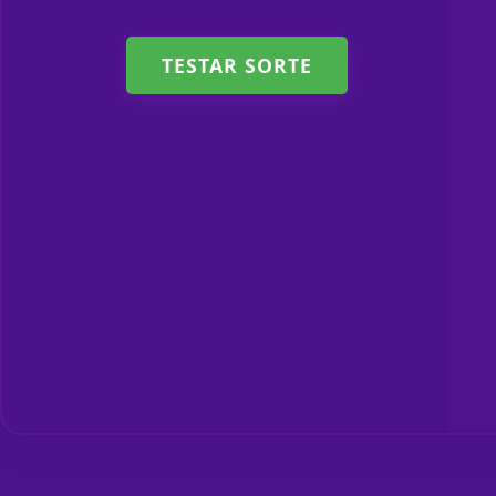
TESTAR SORTE