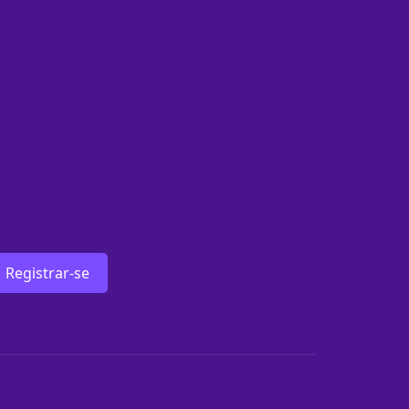
Registrar-se