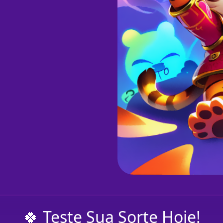
🍀 Teste Sua Sorte Hoje!