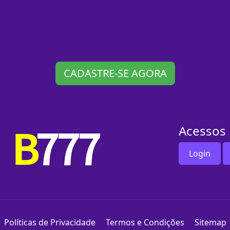
CADASTRE-SE AGORA
Acessos
Login
Políticas de Privacidade
Termos e Condições
Sitemap